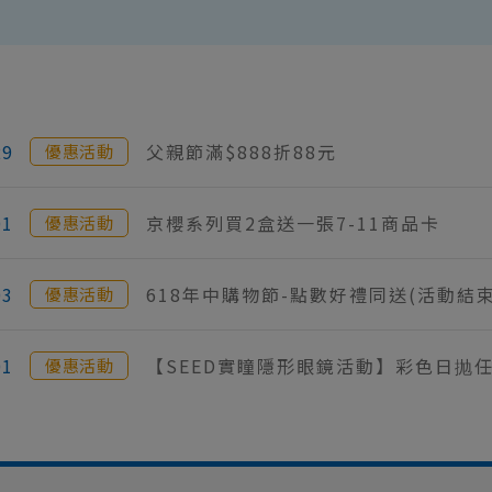
29
父親節滿$888折88元
優惠活動
01
京櫻系列買2盒送一張7-11商品卡
優惠活動
03
618年中購物節-點數好禮同送(活動結束
優惠活動
01
【SEED實瞳隱形眼鏡活動】彩色日抛任6
優惠活動