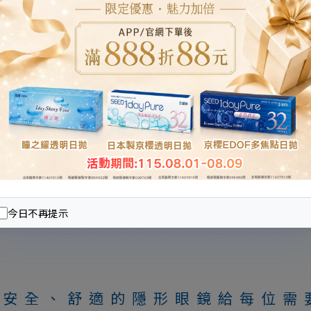
可芙蕾彩色日拋(環島棕)
更多商品
今日不再提示
供安全、舒適的隱形眼鏡給每位需