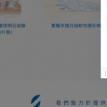
之耀透明日拋隱
實瞳京櫻月拋軟性隱形眼鏡
0片裝)
我們致力於提