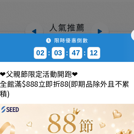
人氣推薦
Popular
限時優惠倒數
02
:
03
:
47
:
10
❤父親節限定活動開跑❤
全館滿$888立即折88(即期品除外且不累
積)