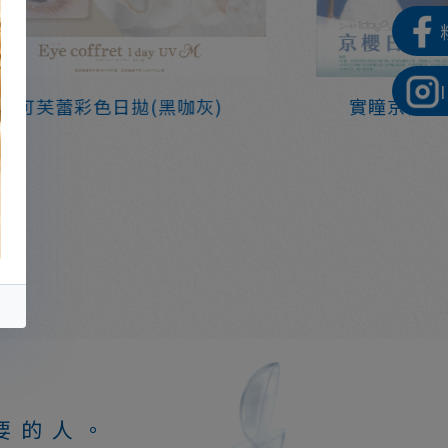
可芙蕾彩色日拋(黑咖灰)
實瞳京櫻日
要的人。